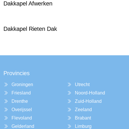
Dakkapel Afwerken
Dakkapel Rieten Dak
Provincies
Groningen
Utrecht
Friesland
Noord-Holland
Drenthe
Zuid-Holland
Overijssel
Zeeland
Flevoland
Brabant
Gelderland
Limburg